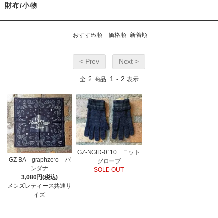
財布/小物
おすすめ順
価格順
新着順
< Prev
Next >
2
1
2
全
商品
-
表示
GZ-NGID-0110 ニット
GZ-BA graphzero バ
グローブ
ンダナ
SOLD OUT
3,080円(税込)
メンズレディース共通サ
イズ