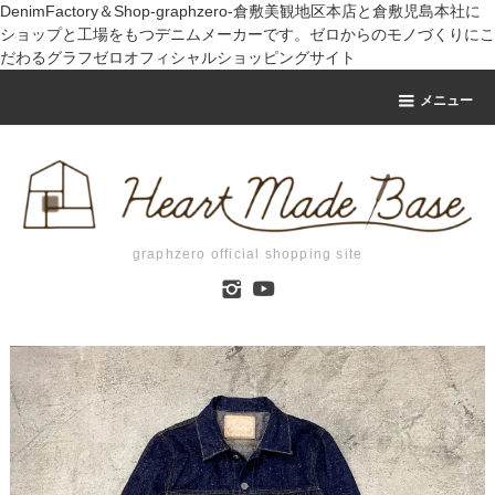
DenimFactory＆Shop-graphzero-倉敷美観地区本店と倉敷児島本社に
ショップと工場をもつデニムメーカーです。ゼロからのモノづくりにこ
だわるグラフゼロオフィシャルショッピングサイト
メニュー
graphzero official shopping site