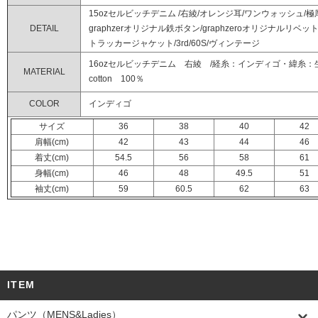
15ozセルビッチデニム /右綾/オレンジ耳/ワンウォッシュ/
DETAIL
graphzerオリジナル鉄ボタン/graphzeroオリジナルリベット
トラッカージャケット/3rd/60S/ヴィンテージ
16ozセルビッチデニム 右綾 /経糸：インディゴ・緯糸：
MATERIAL
cotton 100％
COLOR
インディゴ
サイズ
36
38
40
42
肩幅(cm)
42
43
44
46
着丈(cm)
54.5
56
58
61
身幅(cm)
46
48
49.5
51
袖丈(cm)
59
60.5
62
63
ITEM
パンツ（MENS&Ladies）