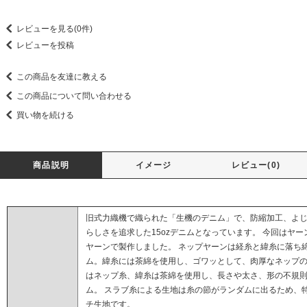
レビューを見る(0件)
レビューを投稿
この商品を友達に教える
この商品について問い合わせる
買い物を続ける
商品説明
イメージ
レビュー(0)
旧式力織機で織られた「生機のデニム」で、防縮加工、よ
らしさを追求した15ozデニムとなっています。 今回はヤ
ヤーンで製作しました。 ネップヤーンは経糸と緯糸に落ち
ム。緯糸には茶綿を使用し、ゴワッとして、肉厚なネップの
はネップ糸、緯糸は茶綿を使用し、長さや太さ、形の不規
ム。 スラブ糸による生地は糸の節がランダムに出るため、
チ生地です。