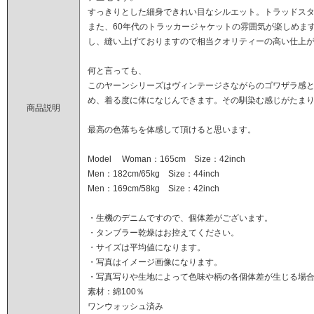
すっきりとした細身できれい目なシルエット。トラッドス
また、60年代のトラッカージャケットの雰囲気が楽しめま
し、縫い上げておりますので相当クオリティーの高い仕上
何と言っても、
このヤーンシリーズはヴィンテージさながらのゴワザラ感
め、着る度に体になじんできます。その馴染む感じがたま
商品説明
最高の色落ちを体感して頂けると思います。
Model Woman：165cm Size：42inch
Men：182cm/65kg Size：44inch
Men：169cm/58kg Size：42inch
・生機のデニムですので、個体差がございます。
・タンブラー乾燥はお控えてください。
・サイズは平均値になります。
・写真はイメージ画像になります。
・写真写りや生地によって色味や柄の各個体差が生じる場
素材：綿100％
ワンウォッシュ済み