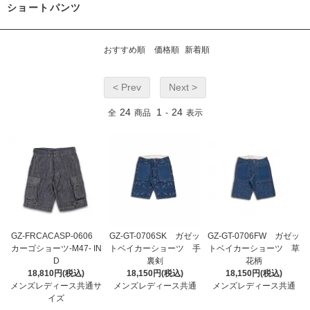
ショートパンツ
おすすめ順
価格順
新着順
< Prev
Next >
24
1
24
全
商品
-
表示
GZ-FRCACASP-0606
GZ-GT-0706SK ガゼッ
GZ-GT-0706FW ガゼッ
カーゴショーツ-M47- IN
トベイカーショーツ 手
トベイカーショーツ 草
D
裏剣
花柄
18,810円(税込)
18,150円(税込)
18,150円(税込)
メンズレディース共通サ
メンズレディース共通
メンズレディース共通
イズ