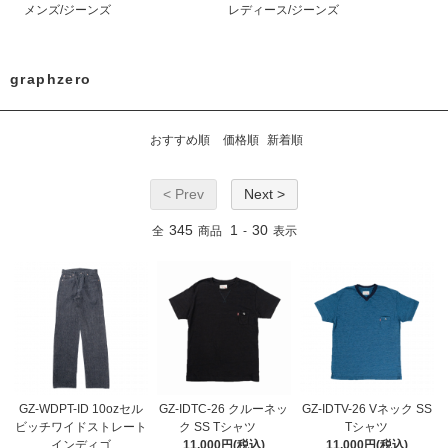
メンズ/ジーンズ
レディース/ジーンズ
graphzero
おすすめ順
価格順
新着順
< Prev
Next >
345
1
30
全
商品
-
表示
GZ-WDPT-ID 10ozセル
GZ-IDTC-26 クルーネッ
GZ-IDTV-26 Vネック SS
ビッチワイドストレート
ク SS Tシャツ
Tシャツ
インディゴ
11,000円(税込)
11,000円(税込)