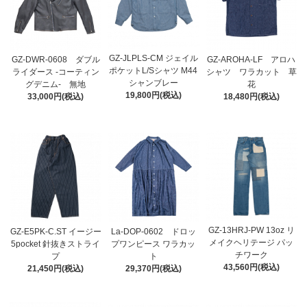
GZ-JLPLS-CM ジェイル
GZ-DWR-0608 ダブル
GZ-AROHA-LF アロハ
ポケットL/Sシャツ M44
ライダース -コーティン
シャツ ワラカット 草
シャンブレー
グデニム- 無地
花
19,800円(税込)
33,000円(税込)
18,480円(税込)
GZ-13HRJ-PW 13oz リ
GZ-E5PK-C.ST イージー
La-DOP-0602 ドロッ
メイクヘリテージ パッ
5pocket 針抜きストライ
プワンピース ワラカッ
チワーク
プ
ト
43,560円(税込)
21,450円(税込)
29,370円(税込)