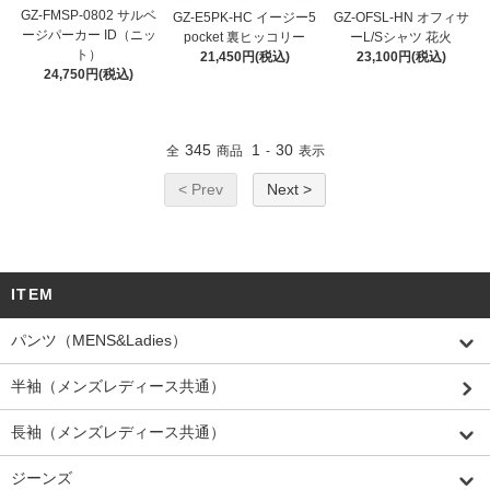
GZ-FMSP-0802 サルベ
GZ-E5PK-HC イージー5
GZ-OFSL-HN オフィサ
ージパーカー ID（ニッ
pocket 裏ヒッコリー
ーL/Sシャツ 花火
ト）
21,450円(税込)
23,100円(税込)
24,750円(税込)
345
1
30
全
商品
-
表示
< Prev
Next >
ITEM
パンツ（MENS&Ladies）
半袖（メンズレディース共通）
長袖（メンズレディース共通）
ジーンズ