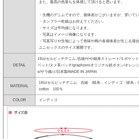
また、最高の色落ちを体感して頂けると思います。
・生機のデニムですので、個体差がございますが、穿いてい
・タンブラー乾燥はお控えてください。
・サイズは平均値になります。
・写真はイメージ画像になります。
・写真写りや生地によって色味や柄の各個体差が生じる場
ユニセックスのサイズ展開です。
16ozセルビッチデニム /右綾/やや細身ストレート/５ポケッ
DETAIL
ベット/ヌメ革パッチ/graphzeroオリジナル鉄ボタン/オレン
e/ザラ織り/日本製/MADE IN JAPAN
16ozセルビッチデニム 右綾 /経糸：インディゴ・緯糸：
MATERIAL
cotton 100％
COLOR
インディゴ