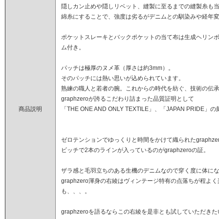
隠しカン止めや隠しリベット、縫製に至るまでの縫製糸も
綿糸にすることで、強度は劣るがデニムとの馴染みや経年
ポケットスレーキとバックポケットの当て布は生成ヘリン
ム付き。
パッチは極厚のヌメ革（厚さは約3mm）。
そのパッチには熱い思いが込められています。
熟練の職人と若者の腕。これからの時代を紡ぐ、技術の伝
graphzeroが誇るこだわり詰まった品質証明として
商品説明
「THE ONE AND ONLY TEXTILE」、「JAPAN PRIDE」
ゼロテンションでゆっくりと時間をかけて織られたgraphz
ビッチで2本のラインが入っているのがgraphzeroの証。
ザラ感と毛羽立ちのある生機のデニムなので穿く度に体に
graphzero渾身の右綾はヴィンテージ特有の点落ちが程
も、、、。
graphzeroを語るならこの右綾を是非とも試していただき