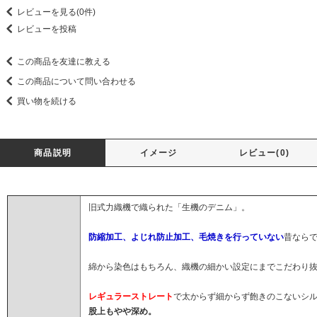
レビューを見る(0件)
レビューを投稿
この商品を友達に教える
この商品について問い合わせる
買い物を続ける
商品説明
イメージ
レビュー(0)
旧式力織機で織られた「生機のデニム」。
防縮加工、よじれ防止加工、毛焼きを行っていない
昔なら
綿から染色はもちろん、織機の細かい設定にまでこだわり抜いたg
レギュラーストレート
で太からず細からず飽きのこないシ
股上もやや深め。