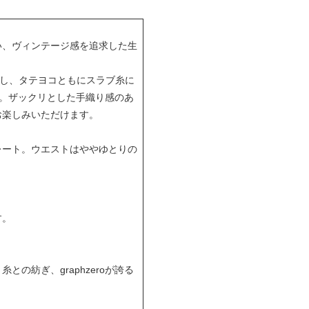
い、ヴィンテージ感を追求した生
用し、タテヨコともにスラブ糸に
た。ザックリとした手織り感のあ
お楽しみいただけます。
レート。ウエストはややゆとりの
す。
紡ぎ、graphzeroが誇る