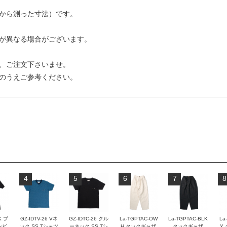
から測った寸法）です。
が異なる場合がございます。
、ご注文下さいませ。
のうえご参考ください。
4
5
6
7
8
K ブ
GZ-IDTV-26 Vネ
GZ-IDTC-26 クル
La-TGPTAC-OW
La-TGPTAC-BLK
La
ンピ
ック SS Tシャツ
ーネック SS Tシ
H タックギャザ
タックギャザ
Y