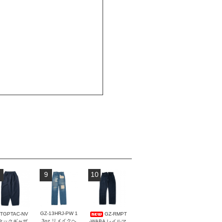
9
10
GZ-13HRJ-PW 1
-TGPTAC-NV
GZ-RMPT
3oz リメイクヘ
 タックギャザ
-WABA レイルマ