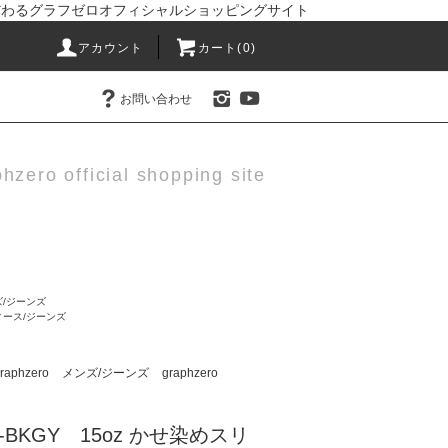
りにこだわるグラフゼロオフィシャルショッピングサイト
アカウント
カート(0)
お問い合わせ
hzero official shopping site
ズ/ジーンズ
ィース/ジーンズ
raphzero
メンズ/ジーンズ
graphzero
SK-BKGY 15oz かせ染めスリ