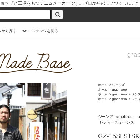
と倉敷児島本社にショップと工場をもつデニムメーカーです。ゼロからのモノづく
ムから探す
コンテンツを見る
grap
ホーム
>
ジーンズ
ホーム
>
graphzero
ホーム
>
graphzero
>
メン
ホーム
>
graphzero
>
レデ
ジーンズ
graphzero
g
レディース/ジーンズ
GZ-15SLST