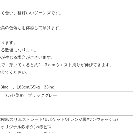
よく合い、格好いいジーンズです。
最高の色落ちを体感して頂けます。
おります。
よる数値になります。
差が生じる場合がございます。
で、穿いてくると約2～3ｃｍウエスト周りが伸びてきます。
控えてください。
33inc 、183cm/65kg 33inc
ム /カセ染め ブラックグレー
 /右綾/スリムストレート/５ポケット/オレンジ耳/ワンウォッシュ/
eroオリジナル鉄ボタン/赤ピス