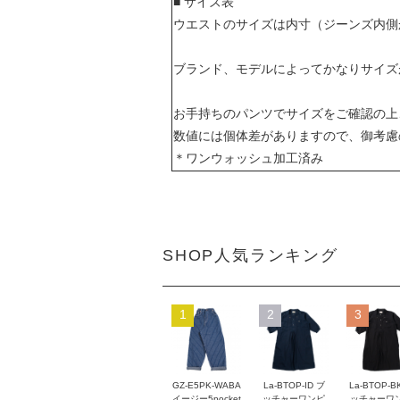
■ サイズ表
ウエストのサイズは内寸（ジーンズ内側
ブランド、モデルによってかなりサイズ
お手持ちのパンツでサイズをご確認の上
数値には個体差がありますので、御考慮
＊ワンウォッシュ加工済み
SHOP人気ランキング
1
2
3
GZ-E5PK-WABA
La-BTOP-ID ブ
La-BTOP-B
イージー5pocket
ッチャーワンピ
ッチャーワ