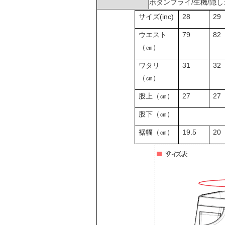
ボタンフライ/生機/隠しカ
(inc)
28
29
サイズ
79
82
ウエスト
（㎝）
31
32
ワタリ
（㎝）
27
27
股上（㎝）
股下（㎝）
19.5
20
裾幅（㎝）