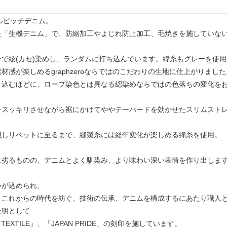
セルビッチデニム。
た「生機デニム」で、防縮加工やよじれ防止加工、毛焼きを施していな
で綛(カセ)染めし、ランダムに打ち込んでいます。緯糸もグレーを使
材感が楽しめるgraphzeroならではのこだわりの生地に仕上がりまし
き込むほどに、ロープ染色とは異なる綛染めならではの色落ちの変化を
をスッキリさせながら裾にかけてややテーパードを効かせたスリムスト
隠しリベットに至るまで、縫製糸には経年変化が楽しめる綿糸を使用。
に劣るものの、デニムとよく馴染み、より味わい深い表情を作り出しま
いが込められ、
これからの時代を紡ぐ、技術の伝承、デニムを構成するにあたり職人と糸との
証明として
LY TEXTILE」、「JAPAN PRIDE」の刻印を施しています。