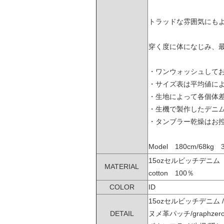
トラッドな雰囲気にも
穿く度に体になじみ、
・ワンウォッシュして
・サイズ表は平均値に
・生地によって各個体
・生機で製作したデニム
・タンブラー乾燥はお
Model 180cm/68kg 
15ozセルビッチデニ
MATERIAL
cotton 100％
COLOR
ID
15ozセルビッチデニム
DETAIL
ヌメ革パッチ/graphz