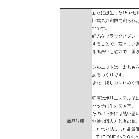
新たに誕生した15oz
旧式の力織機で織られ
地です。
経糸をブラックとグレー
することで、荒々しい素
る風合いも魅力で、履
シルエットは、太もも
あるつくりです。
また、隠しカン止めや
強度はポリエステル糸
パッチは牛のヌメ革。
そのパッチには熱い思
商品説明
熟練の職人と若者の腕。
こだわり詰まった品質
「THE ONE AND ON