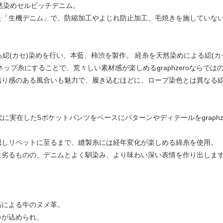
天然染めセルビッチデニム。
た「生機デニム」で、防縮加工やよじれ防止加工、毛焼きを施していな
る綛(カセ)染めを行い、本藍、柿渋を製作。 経糸を天然染めによる綛(
ネップ糸にすることで、荒々しい素材感が楽しめるgraphzeroならで
織り感のある風合いも魅力で、履き込むほどに、ロープ染色とは異なる
。
代に実在した5ポケットパンツをベースにパターンやディテールをgraphz
隠しリベットに至るまで、縫製糸には経年変化が楽しめる綿糸を使用。
に劣るものの、デニムとよく馴染み、より味わい深い表情を作り出しま
箔による牛のヌメ革。
いが込められ、