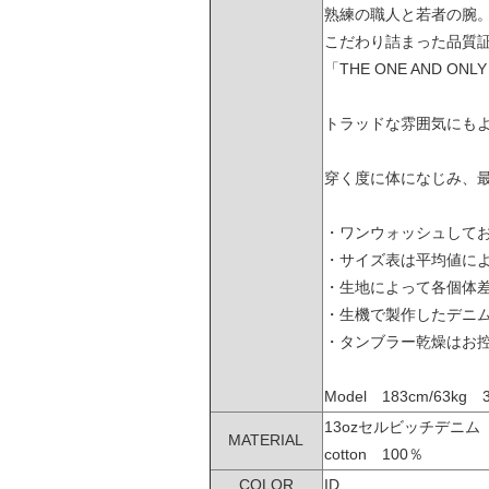
熟練の職人と若者の腕。
こだわり詰まった品質
「THE ONE AND ON
トラッドな雰囲気にも
穿く度に体になじみ、
・ワンウォッシュして
・サイズ表は平均値に
・生地によって各個体
・生機で製作したデニム
・タンブラー乾燥はお
Model 183cm/63kg 
13ozセルビッチデニ
MATERIAL
cotton 100％
COLOR
ID