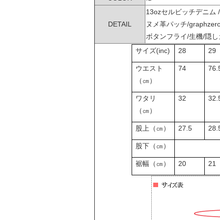
13ozセルビッチデニム
DETAIL
ヌメ革パッチ/graphz
ボタンフライ/生機/隠しカ
(inc)
28
29
サイズ
74
76.
ウエスト
（㎝）
32
32.
ワタリ
（㎝）
27.5
28.
股上（㎝）
股下（㎝）
20
21
裾幅（㎝）