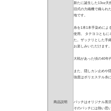
新たに誕生した13oz
旧式の力織機で織られ
地です。
糸を1本1本手染めによ
使用。 タテヨコともに
た。ザックリとした手
お楽しみいただけます
大戦があった頃の40年
また、隠しカン止めや
強度はポリエステル糸
商品説明
パッチはオリジナル黒
そのパッチには熱い思