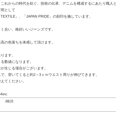
これからの時代を紡ぐ、技術の伝承、デニムを構成するにあたり職人と糸との
証明として
LY TEXTILE」、「JAPAN PRIDE」の刻印を施しています。
よく合い、格好いいジーンズです。
最高の色落ちを体感して頂けます。
おります。
よる数値になります。
差が生じる場合がございます。
で、穿いてくると約2～3ｃｍウエスト周りが伸びてきます。
控えてください。
34inc
ム /柿渋