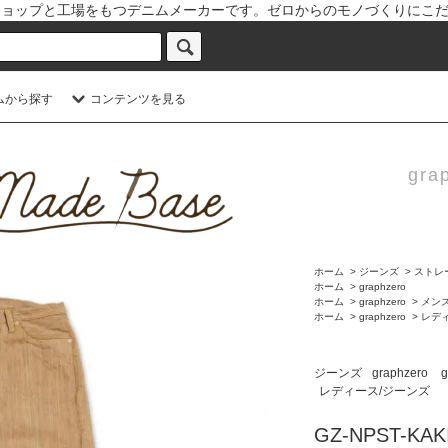
と倉敷児島本社にショップと工場をもつデニムメーカーです。ゼロからのモノづく
ムから探す
コンテンツを見る
grap
ホーム
>
ジーンズ
>
ストレ
ホーム
>
graphzero
ホーム
>
graphzero
>
メン
ホーム
>
graphzero
>
レデ
ジーンズ
graphzero
g
レディース/ジーンズ
GZ-NPST-K