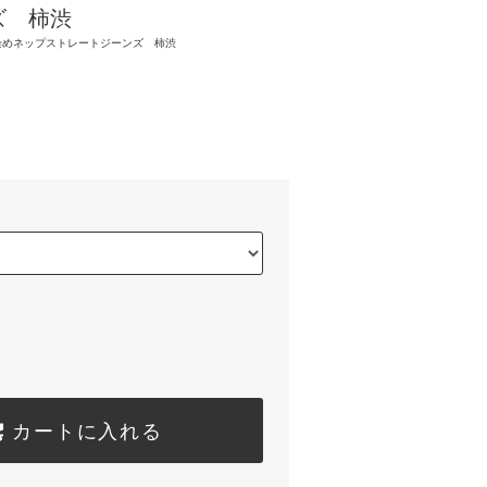
ズ 柿渋
z 天然染めネップストレートジーンズ 柿渋
)
カートに入れる