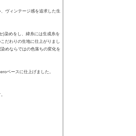
い、ヴィンテージ感を追求した生
カセ)染めをし、緯糸には生成糸を
はのこだわりの生地に仕上がりまし
綛染めならではの色落ちの変化を
eroベースに仕上げました。
す。