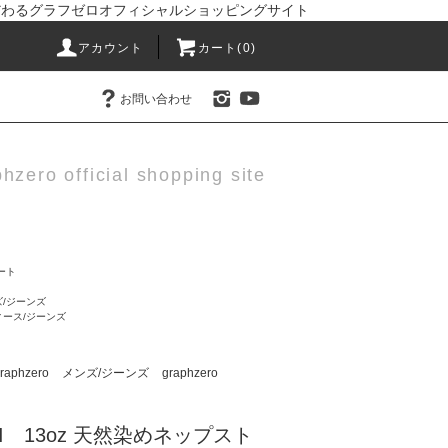
りにこだわるグラフゼロオフィシャルショッピングサイト
アカウント
カート(0)
お問い合わせ
hzero official shopping site
ート
ズ/ジーンズ
ィース/ジーンズ
raphzero
メンズ/ジーンズ
graphzero
AKI 13oz 天然染めネップスト