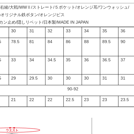
 /右綾/大戦/WWⅡ/ストレート/５ポケット/オレンジ耳/ワンウォッシュ/
eroオリジナル鉄ボタン/オレンジピス
ン止め/隠しリベット/日本製/MADE IN JAPAN
30
31
32
33
34
35
36
5
78.5
81
84
86
88
89.5
90
5
33
34
34.5
35
36
36.5
37
5
29
29.5
30
30
30
31
31
90-92
21
22
22
22.5
23
23
23.5