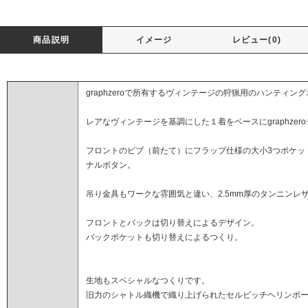
商品説明
イメージ
レビュー(0)
graphzeroで所有するヴィンテージの狩猟用のハンティ
レアなヴィンテージを基調にした１着をベースにgraphze
フロントのビブ（前たて）にフラップ仕様の大小3つポケッ
ナルボタン。
吊り金具もワークな雰囲気と違い、2.5mm厚のタンニンレ
フロントとバックは切り替えによるデザイン。
バックポケットも切り替えによるつくり。
生地もスペシャルなつくりです。
旧力のシャトル織機で織り上げられたセルビッチヘリンボ