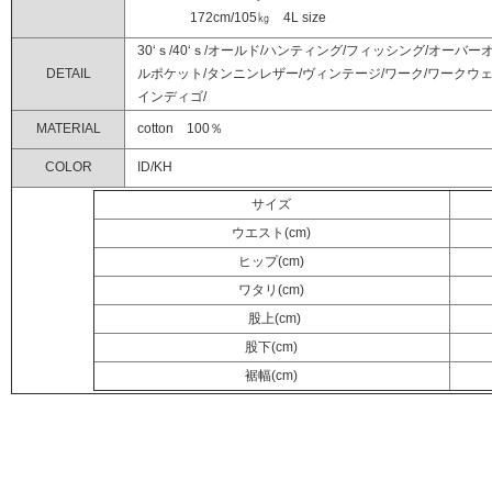
172cm/105㎏ 4L size
30‘ｓ/40‘ｓ/オールド/ハンティング/フィッシング/オーバ
DETAIL
ルポケット/タンニンレザー/ヴィンテージ/ワーク/ワークウェア
インディゴ/
MATERIAL
cotton 100％
COLOR
ID/KH
サイズ
ウエスト(cm)
ヒップ(cm)
ワタリ(cm)
股上(cm)
股下(cm)
裾幅(cm)