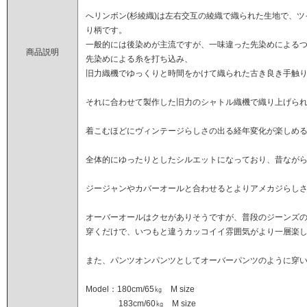
へリンボン(杉綾織)は左右交互の綾織で織られた生地で、
り柄です。
一般的には後染めが主流ですが、一味違った先染めによる
商品説明
先染めによる糸を打ち込み、
旧力織機でゆっくりと時間をかけて織られた古き良き手触
それに合わせて製作した旧力のシャトル織機で織り上げら
着こむほどにヴィンテージらしさの出る経年変化が楽しめ
全体的にゆったりとしたシルエットになっており、昔なが
ジージャンやカバーオールと合わせるとよりアメカジらし
オーバーオールはクセがありそうですが、普段のジーンズ
穿くだけで、いつもと違うカッコイイ雰囲気がより一層楽
また、パンツオンパンツとしてオーバーパンツのように穿
Model：180cm/65㎏ M size
183cm/60㎏ M size