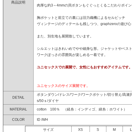
商品説明
肉厚な約3～4mmの貝ボタンもぐぐっとくるこだわりポイ
胸ポケットと前立ての裏には旧力織機によるセルビッチ
ヴィンテージのディテールも残しつつ、graphzeroの遊び
また、別生地も展開致しています。
シルエットはきれいめでやや細身な形。ジャケットやベス
ワークぽっさの雰囲気が楽しめる一着です。
ユニセックスでの展開で、女性にもおすすめアイテムです
ユニセックスのサイズ展開です。
ボタンダウン/ドレス/ワーク/ワークポケット/切り替え/高瀬貝ボ
DETAIL
s/50ｓ/ダイヤ
MATERIAL
cotton 100％ （経糸：インディゴ、緯糸：ホワイト）
COLOR
ID /WH
サイズ
XS
S
M
L