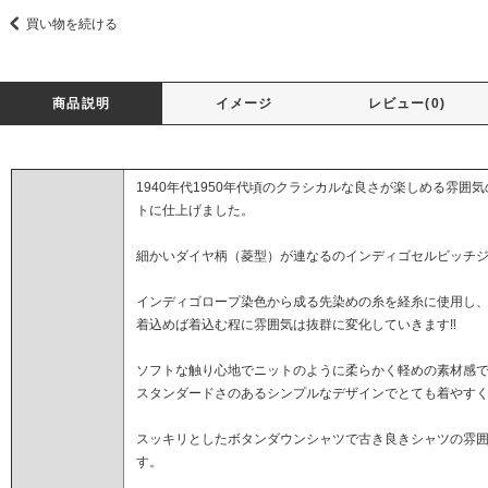
買い物を続ける
商品説明
イメージ
レビュー(0)
1940年代1950年代頃のクラシカルな良さが楽しめる雰囲気の
トに仕上げました。
細かいダイヤ柄（菱型）が連なるのインディゴセルビッチ
インディゴロープ染色から成る先染めの糸を経糸に使用し
着込めば着込む程に雰囲気は抜群に変化していきます‼️
ソフトな触り心地でニットのように柔らかく軽めの素材感
スタンダードさのあるシンプルなデザインでとても着やす
スッキリとしたボタンダウンシャツで 古き良きシャツの雰囲
す。