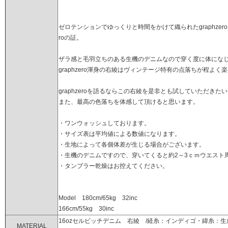
ゼロテンションでゆっくりと時間をかけて織られたgraphze
roの証。
ザラ感と毛羽立ちのある生機のデニムなので穿く度に体にな
graphzero渾身の右綾はヴィンテージ特有の点落ちが程よ
graphzeroを語るならこの右綾を是非とも試していただきた
また、最高の色落ちを体感して頂けると思います。
・ワンウォッシュしております。
・サイズ表は平均値による数値になります。
・生地によって各個体差が生じる場合がございます。
・生機のデニムですので、穿いてくると約2～3ｃｍウエスト
・タンブラー乾燥はお控えてください。
Model 180cm/65kg 32inc
166cm/55kg 30inc
16ozセルビッチデニム 右綾 /経糸：インディゴ・緯糸：生
MATERIAL