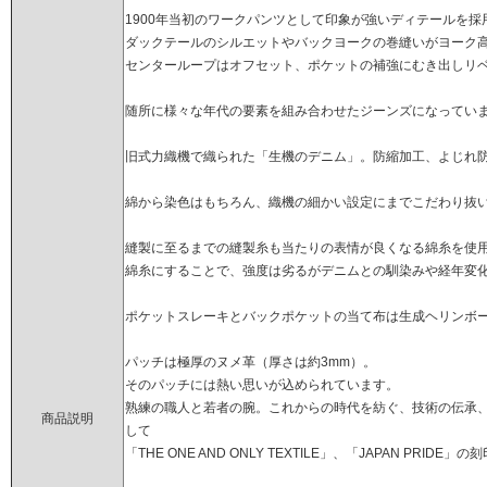
1900年当初のワークパンツとして印象が強いディテールを採
ダックテールのシルエットやバックヨークの巻縫いがヨーク
センターループはオフセット、ポケットの補強にむき出しリ
随所に様々な年代の要素を組み合わせたジーンズになってい
旧式力織機で織られた「生機のデニム」。防縮加工、よじれ
綿から染色はもちろん、織機の細かい設定にまでこだわり抜いたgr
縫製に至るまでの縫製糸も当たりの表情が良くなる綿糸を使
綿糸にすることで、強度は劣るがデニムとの馴染みや経年変
ポケットスレーキとバックポケットの当て布は生成ヘリンボ
パッチは極厚のヌメ革（厚さは約3mm）。
そのパッチには熱い思いが込められています。
熟練の職人と若者の腕。これからの時代を紡ぐ、技術の伝承、デ
商品説明
して
「THE ONE AND ONLY TEXTILE」、「JAPAN PRIDE」の