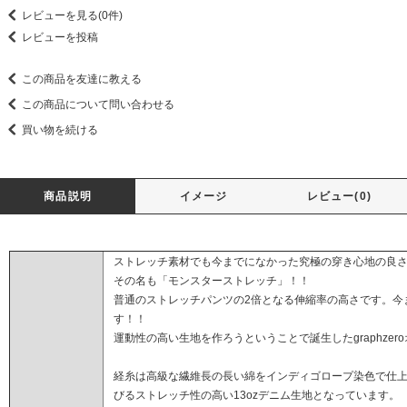
レビューを見る(0件)
レビューを投稿
この商品を友達に教える
この商品について問い合わせる
買い物を続ける
商品説明
イメージ
レビュー(0)
ストレッチ素材でも今までになかった究極の穿き心地の良
その名も「モンスターストレッチ」！！
普通のストレッチパンツの2倍となる伸縮率の高さです。今
す！！
運動性の高い生地を作ろうということで誕生したgraphze
経糸は高級な繊維長の長い綿をインディゴロープ染色で仕
びるストレッチ性の高い13ozデニム生地となっています。