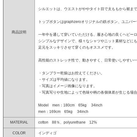
シルエットは、ウエストがややタイト目で太ももから裾ま
トップボタンはgraphzeroオリジナルの鉄ボタン、ユニバー
商品説明
一年中を通して穿いていただける、履き心地の良くヘビー
シンプルなデザインで、様々なシャツやニット素材などに
足元をスッキリさせて穿くのもオススメです。
高性能のストレッチ性で、動きやすく、日常使いしやすい
・タンブラー乾燥はお控えてください。
・サイズは平均値になります。
・写真はイメージ画像になります。
・写真写りや生地によって色味や柄の各個体差が生じる場
Model men：180cm 65kg 34inch
men：169cm 65kg 34inch
MATERIAL
cotton 88％、polyurethane 12%
COLOR
インディゴ