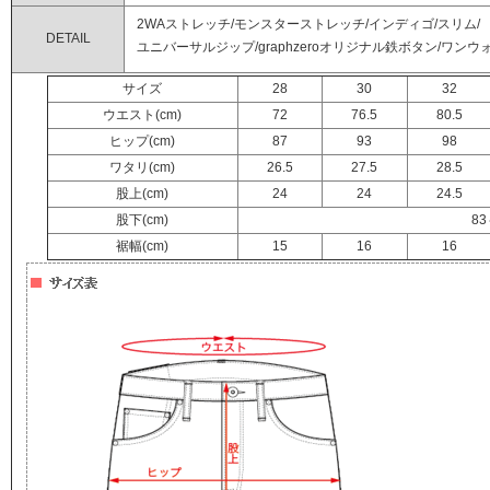
2WAストレッチ/モンスターストレッチ/インディゴ/スリム/
DETAIL
ユニバーサルジップ/graphzeroオリジナル鉄ボタン/ワンウ
サイズ
28
30
32
ウエスト(cm)
72
76.5
80.5
ヒップ(cm)
87
93
98
ワタリ(cm)
26.5
27.5
28.5
股上(cm)
24
24
24.5
股下(cm)
83
裾幅(cm)
15
16
16