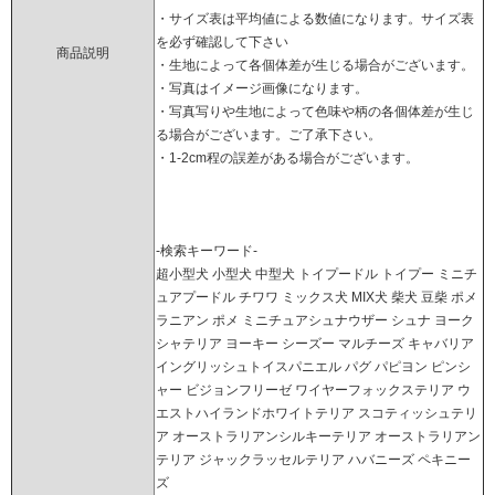
・サイズ表は平均値による数値になります。サイズ表
を必ず確認して下さい
商品説明
・生地によって各個体差が生じる場合がございます。
・写真はイメージ画像になります。
・写真写りや生地によって色味や柄の各個体差が生じ
る場合がございます。ご了承下さい。
・1-2cm程の誤差がある場合がございます。
-検索キーワード-
超小型犬 小型犬 中型犬 トイプードル トイプー ミニチ
ュアプードル チワワ ミックス犬 MIX犬 柴犬 豆柴 ポメ
ラニアン ポメ ミニチュアシュナウザー シュナ ヨーク
シャテリア ヨーキー シーズー マルチーズ キャバリア
イングリッシュトイスパニエル パグ パピヨン ピンシ
ャー ビジョンフリーゼ ワイヤーフォックステリア ウ
エストハイランドホワイトテリア スコティッシュテリ
ア オーストラリアンシルキーテリア オーストラリアン
テリア ジャックラッセルテリア ハバニーズ ペキニー
ズ