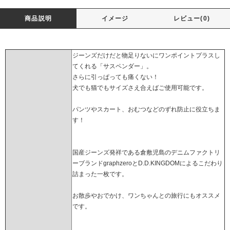
商品説明
イメージ
レビュー(0)
ジーンズだけだと物足りないにワンポイントプラスし
てくれる「サスペンダー」。
さらに引っぱっても痛くない！
犬でも猫でもサイズさえ合えばご使用可能です。
パンツやスカート、おむつなどのずれ防止に役立ちま
す！
国産ジーンズ発祥である倉敷児島のデニムファクトリ
ーブランドgraphzeroとD.D.KINGDOMによるこだわり
詰まった一枚です。
お散歩やおでかけ、ワンちゃんとの旅行にもオススメ
です。