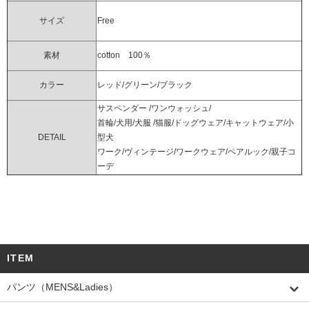
サイズ
Free
素材
cotton 100％
カラー
レッド/グリーン/ブラック
サスペンダー /ワンウォッシュ/
首輪/犬用/犬服 /猫服/ドッグウェア/キャットウェア/小
DETAIL
型犬
ワーク/ヴィンテージ/ワークウェア/ペアルック/親子コ
ーデ
ITEM
パンツ（MENS&Ladies）