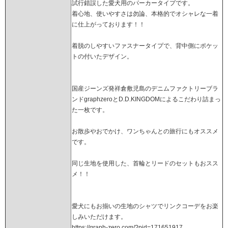
試行錯誤した愛犬用のパーカータイプです。
着心地、使いやすさは勿論、本格的でオシャレな一着
に仕上がっております！！
着脱のしやすいファスナータイプで、背中側にポケッ
トの付いたデザイン。
国産ジーンズ発祥倉敷児島のデニムファクトリーブラ
ンドgraphzeroとD.D.KINGDOMによるこだわり詰まっ
た一枚です。
お散歩やおでかけ、ワンちゃんとの旅行にもオススメ
です。
同じ生地を使用した、首輪とリードのセットもおスス
メ！！
愛犬にもお揃いの生地のシャツでリンクコーデをお楽
しみいただけます。
https://graph-zero.com/?pid=171651917