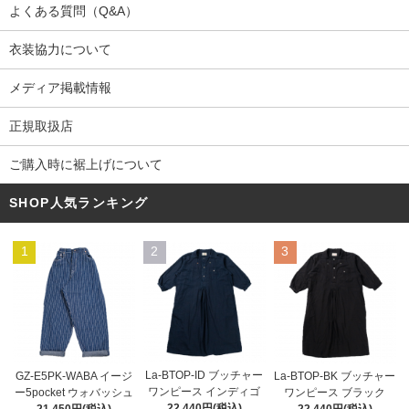
よくある質問（Q&A）
衣装協力について
メディア掲載情報
正規取扱店
ご購入時に裾上げについて
SHOP人気ランキング
1
2
3
La-BTOP-ID ブッチャー
GZ-E5PK-WABA イージ
La-BTOP-BK ブッチャー
ワンピース インディゴ
ー5pocket ウォバッシュ
ワンピース ブラック
22,440円(税込)
21,450円(税込)
22,440円(税込)