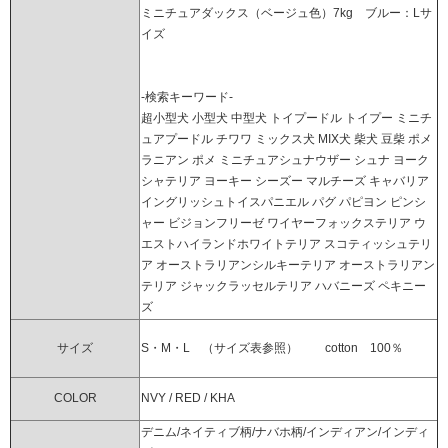
ミニチュアダックス（ベージュ色）7kg ブルー：Lサ
イズ
-検索キーワード-
超小型犬 小型犬 中型犬 トイプードル トイプー ミニチ
ュアプードル チワワ ミックス犬 MIX犬 柴犬 豆柴 ポメ
ラニアン ポメ ミニチュアシュナウザー シュナ ヨーク
シャテリア ヨーキー シーズー マルチーズ キャバリア
イングリッシュトイスパニエル パグ パピヨン ピンシ
ャー ビジョンフリーゼ ワイヤーフォックステリア ウ
エストハイランドホワイトテリア スコティッシュテリ
ア オーストラリアンシルキーテリア オーストラリアン
テリア ジャックラッセルテリア ハバニーズ ペキニー
ズ
サイズ
S・M・L （サイズ表参照） cotton 100％
COLOR
NVY / RED / KHA
デニム/ネイティブ柄/ナバホ柄/インディアン/インディ