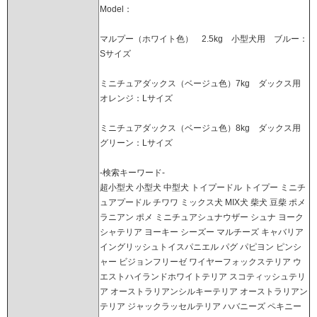
Model：
マルプー（ホワイト色） 2.5kg 小型犬用 ブルー：
Sサイズ
ミニチュアダックス（ベージュ色）7kg ダックス用
オレンジ：Lサイズ
ミニチュアダックス（ベージュ色）8kg ダックス用
グリーン：Lサイズ
-検索キーワード-
超小型犬 小型犬 中型犬 トイプードル トイプー ミニチ
ュアプードル チワワ ミックス犬 MIX犬 柴犬 豆柴 ポメ
ラニアン ポメ ミニチュアシュナウザー シュナ ヨーク
シャテリア ヨーキー シーズー マルチーズ キャバリア
イングリッシュトイスパニエル パグ パピヨン ピンシ
ャー ビジョンフリーゼ ワイヤーフォックステリア ウ
エストハイランドホワイトテリア スコティッシュテリ
ア オーストラリアンシルキーテリア オーストラリアン
テリア ジャックラッセルテリア ハバニーズ ペキニー