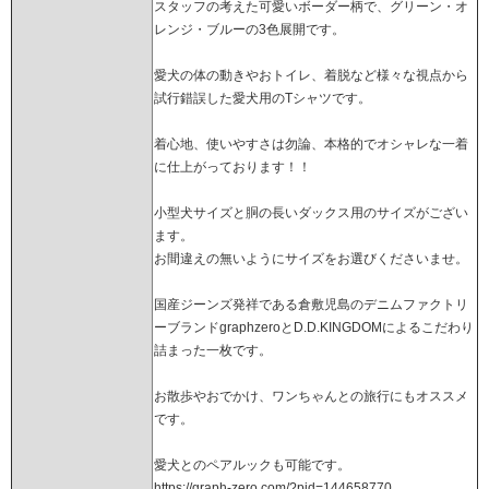
スタッフの考えた可愛いボーダー柄で、グリーン・オ
レンジ・ブルーの3色展開です。
愛犬の体の動きやおトイレ、着脱など様々な視点から
試行錯誤した愛犬用のTシャツです。
着心地、使いやすさは勿論、本格的でオシャレな一着
に仕上がっております！！
小型犬サイズと胴の長いダックス用のサイズがござい
ます。
お間違えの無いようにサイズをお選びくださいませ。
国産ジーンズ発祥である倉敷児島のデニムファクトリ
ーブランドgraphzeroとD.D.KINGDOMによるこだわり
詰まった一枚です。
お散歩やおでかけ、ワンちゃんとの旅行にもオススメ
です。
愛犬とのペアルックも可能です。
https://graph-zero.com/?pid=144658770