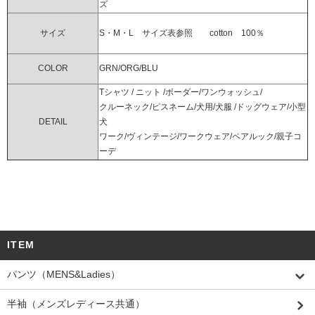
ズ
サイズ
S・M・L サイズ表参照 cotton 100％
COLOR
GRN/ORG/BLU
Tシャツ / ニット /ボーダー/ワンウォッシュ/
クルーネック/ピスネーム/犬用/犬服 /ドッグウェア/小型
DETAIL
犬
ワーク/ヴィンテージ/ワークウェア/ペアルック/親子コ
ーデ
ITEM
パンツ（MENS&Ladies）
半袖（メンズレディース共通）