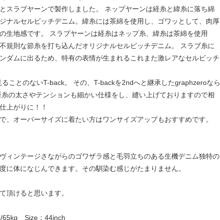
とスラブヤーンで製作しました。 ネップヤーンは経糸と緯糸に落ち綿
ジナルセルビッチデニム。緯糸には茶綿を使用し、ゴワッとして、肉厚
の生地感です。 スラブヤーンは経糸はネップ糸、緯糸は茶綿を使用
不規則な節糸を打ち込んだオリジナルセルビッチデニム。 スラブ糸に
ンダムに出るため、特有の表情が生まれるこれまた激レアなセルビッチ
ことのないT-back。 その、T-backを2ndへと継承したgraphzeroな
所糸の太さやテンションも細かい仕様をし、縫い上げておりますので相
仕上がりに！！
で、オーバーサイズに着たい方はワンサイズアップもおすすめです。
ヴィンテージさながらのゴワザラ感と毛羽立ちのある生機デニム独特の
度に体になじんできます。その馴染む感じがたまりません。
て頂けると思います。
65kg Size：44inch