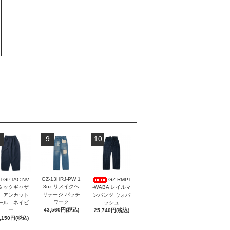
9
10
GZ-13HRJ-PW 1
-TGPTAC-NV
GZ-RMPT
3oz リメイクヘ
 タックギャザ
-WABA レイルマ
リテージ パッチ
 アンカット
ンパンツ ウォバ
ワーク
ール ネイビ
ッシュ
43,560円(税込)
ー
25,740円(税込)
,150円(税込)