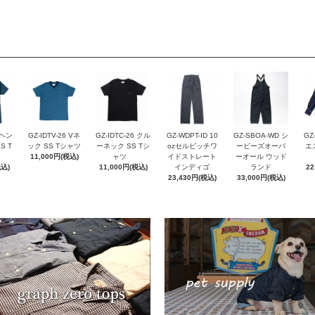
 ヘン
GZ-IDTV-26 Vネ
GZ-IDTC-26 クル
GZ-WDPT-ID 10
GZ-SBOA-WD シ
GZ
S T
ック SS Tシャツ
ーネック SS Tシ
ozセルビッチワ
ービーズオーバ
エ
11,000円(税込)
ャツ
イドストレート
ーオール ウッド
税込)
11,000円(税込)
インディゴ
ランド
22
23,430円(税込)
33,000円(税込)