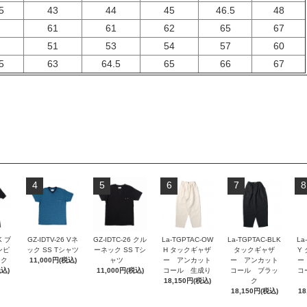
5
43
44
45
46.5
48
8
61
61
62
65
67
9
51
53
54
57
60
5
63
64.5
65
66
67
4
5
6
7
8
K ブ
GZ-IDTV-26 Vネ
GZ-IDTC-26 クル
La-TGPTAC-OW
La-TGPTAC-BLK
La
ンピ
ック SS Tシャツ
ーネック SS Tシ
H タックギャザ
タックギャザ
Y
ック
11,000円(税込)
ャツ
ー アンカット
ー アンカット
ー
税込)
11,000円(税込)
コール 生成り
コール ブラッ
コ
18,150円(税込)
ク
18,150円(税込)
18