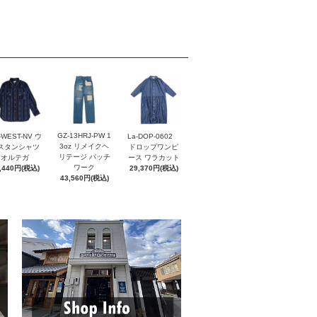
GZ-13HRJ-PW 1
-WEST-NV ウ
La-DOP-0602
3oz リメイクヘ
スタンシャツ
ドロップワンピ
リテージ パッチ
オルテガ
ース ワラカット
ワーク
,440円(税込)
29,370円(税込)
43,560円(税込)