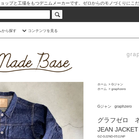
と倉敷児島本社にショップと工場をもつデニムメーカーです。ゼロからのモノづく
ムから探す
コンテンツを見る
grap
ホーム
>
Gジャン
ホーム
>
graphzero
Gジャン
graphzero
グラフゼロ ネッ
JEAN JACK
GZ-GJ2ND-0511NP