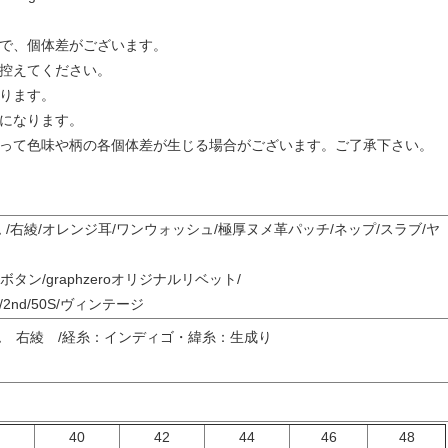
で、個体差がございます。
控えてください。
ります。
になります。
って色味や柄の各個体差が生じる場合がございます。ご了承下さい。
ム /右綾/オレンジ耳/ワンウォッシュ/極厚ヌメ革パッチ/ネップ/スラブ/ヤ
鉄ボタン/graphzeroオリジナルリベット/
nd/50S/ヴィンテージ
ニム 右綾 /経糸：インディゴ・緯糸：生成り
8
40
42
44
46
48