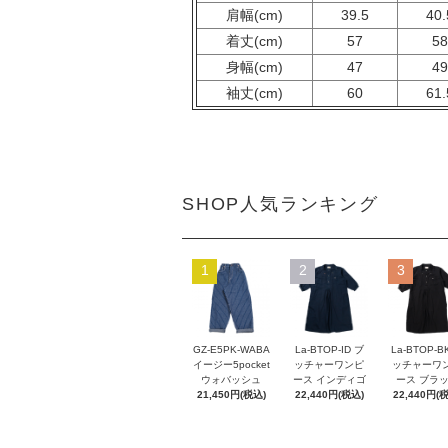
肩幅(cm)
39.5
40.
着丈(cm)
57
5
身幅(cm)
47
4
袖丈(cm)
60
61.
SHOP人気ランキング
1
2
3
GZ-E5PK-WABA
La-BTOP-ID ブ
La-BTOP-B
イージー5pocket
ッチャーワンピ
ッチャーワ
ウォバッシュ
ース インディゴ
ース ブラ
21,450円(税込)
22,440円(税込)
22,440円(