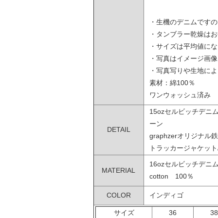
・生機のデニムですの
・タンブラー乾燥はお
・サイズは平均値にな
・写真はイメージ画像
・写真写りや生地によ
素材：綿100％
ワンウォッシュ済み
15ozセルビッチデニ
ーン
DETAIL
graphzerオリジナル
トラッカージャケット/2
16ozセルビッチデ
MATERIAL
cotton 100％
COLOR
インディゴ
サイズ
36
3