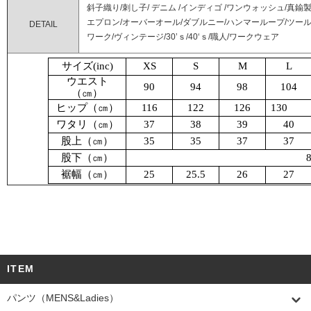
斜子織り/刺し子/ デニム /インディゴ /ワンウォッシュ/真鍮
エプロン/オーバーオール/ダブルニー/ハンマーループ/ツール
DETAIL
ワーク/ヴィンテージ/30’ｓ/40‘ｓ/職人/ワークウェア
サイズ(inc)
XS
S
M
L
ウエスト
90
94
98
104
（㎝）
ヒップ（㎝）
116
122
126
130
ワタリ（㎝）
37
38
39
40
股上（㎝）
35
35
37
37
股下（㎝）
裾幅（㎝）
25
25.5
26
27
ITEM
パンツ（MENS&Ladies）