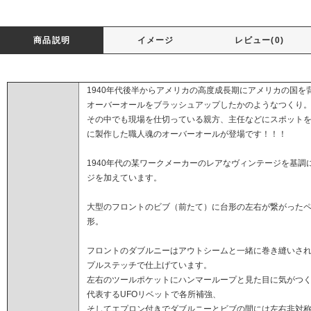
商品説明
イメージ
レビュー(0)
1940年代後半からアメリカの高度成長期にアメリカの国
オーバーオールをブラッシュアップしたかのようなつくり
その中でも現場を仕切っている親方、主任などにスポット
に製作した職人魂のオーバーオールが登場です！！！
1940年代の某ワークメーカーのレアなヴィンテージを基調にし
ジを加えています。
大型のフロントのビブ（前たて）に台形の左右が繋がった
形。
フロントのダブルニーはアウトシームと一緒に巻き縫いさ
プルステッチで仕上げています。
左右のツールポケットにハンマーループと見た目に気がつ
代表するUFOリベットで各所補強、
そしてエプロン付きでダブルニーとビブの間には左右非対