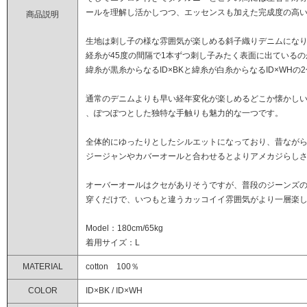
ールを理解し活かしつつ、エッセンスも加えた完成度の高
商品説明
生地は刺し子の様な雰囲気が楽しめる斜子織りデニムにな
経糸が45度の間隔で1本ずつ刺し子みたく表面に出ている
緯糸が黒糸からなるID×BKと緯糸が白糸からなるID×WHの
通常のデニムよりも早い経年変化が楽しめるどこか懐かし
、ぽつぽつとした独特な手触りも魅力的な一つです。
全体的にゆったりとしたシルエットになっており、昔なが
ジージャンやカバーオールと合わせるとよりアメカジらし
オーバーオールはクセがありそうですが、普段のジーンズ
穿くだけで、いつもと違うカッコイイ雰囲気がより一層楽
Model：180cm/65kg
着用サイズ：L
MATERIAL
cotton 100％
COLOR
ID×BK / ID×WH