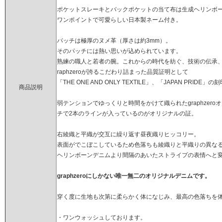
ポケットスレーキとバックポケットの当て布は生成ヘリンボ
ワンポイントで可愛らしい日本製ネーム付き。
パッチは極厚のヌメ革（厚さは約3mm）。
そのパッチには熱い思いが込められています。
熟練の職人と若者の腕。これからの時代を紡ぐ、技術の伝承
raphzeroが誇るこだわり詰まった品質証明として
「THE ONE AND ONLY TEXTILE」、「JAPAN PRIDE」の
商品説明
弱テンションでゆっくりと時間をかけて織られたgraphzer
チで2本のラインが入っているのがオリジナルの証。
右綾織と平織が交互に繰り返す昼夜織りヒッコリー。
表面がでこぼこしているため色落ちも綾織りと平織りの異な
ヘリンボーンデニムより間隔のあいたストライプの表情へと
graphzeroにしかない唯一無二のオリジナルデニムです。
穿く度に生地も次第に柔らかく体になじみ、最高の色落ちを
・ワンウォッシュしております。