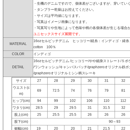
・生機のデニムですので、個体差がございますが、穿いていく
・タンブラー乾燥はお控えてください。
・サイズは平均値になります。
・写真はイメージ画像になります。
・写真写りや生地によって色味や柄の各個体差が生じる場合
ユニセックスサイズ展開です。
16ozセルビッチデニム ヒッコリー/経糸：インディゴ・緯
MATERIAL
cotton 100％
COLOR
インディゴ
16ozセルビッチデニム /ヒッコリー/やや細身ストレート/５ポ
DETAIL
/ワンウォッシュ/キャンバスパッチ/graphzeroオリジナル鉄
/graphzeroオリジナルミシン柄スレーキ
サイズ
27
28
29
30
31
32
ウエスト(c
69
72.5
74
76
79
81
m)
ヒップ(cm)
94
99
102
106
110
112
ワタリ(cm)
28.5
29
29.5
31
31.5
32
股上(cm)
25
25.5
25.5
26
26
26
股下(cm)
90～93
裾幅(cm)
19
20
20
21
21.5
22