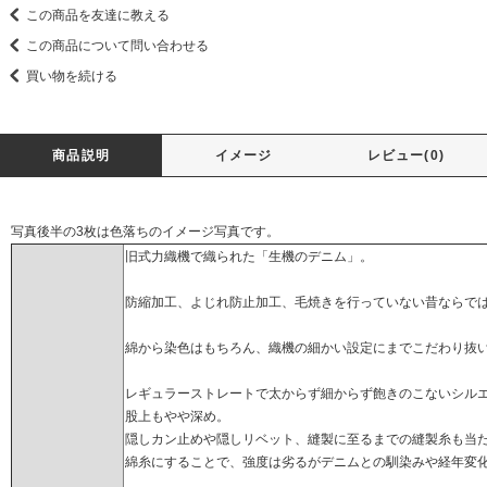
この商品を友達に教える
この商品について問い合わせる
買い物を続ける
商品説明
イメージ
レビュー(0)
写真後半の3枚は色落ちのイメージ写真です。
旧式力織機で織られた「生機のデニム」。
防縮加工、よじれ防止加工、毛焼きを行っていない昔ならで
綿から染色はもちろん、織機の細かい設定にまでこだわり抜いたgr
レギュラーストレートで太からず細からず飽きのこないシル
股上もやや深め。
隠しカン止めや隠しリベット、縫製に至るまでの縫製糸も当
綿糸にすることで、強度は劣るがデニムとの馴染みや経年変