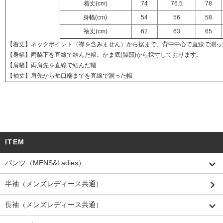
着丈(cm)
74
76.5
78
身幅(cm)
54
56
58
袖丈(cm)
62
63
65
【着丈】ネックポイント（襟を含みません）から裾まで、背中中心で直線で測っ
【身幅】両脇下を直線で結んだ幅。かま底(脇部)から採寸しております。
【肩幅】両肩先を直線で結んだ幅
【袖丈】肩先から袖口端までを直線で測った幅
ITEM
パンツ（MENS&Ladies）
半袖（メンズレディース共通）
長袖（メンズレディース共通）