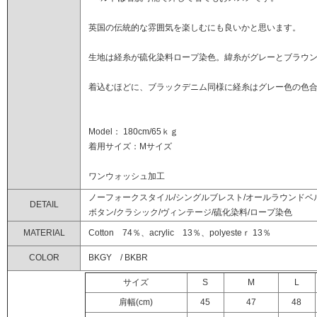
英国の伝統的な雰囲気を楽しむにも良いかと思います。
生地は経糸が硫化染料ロープ染色。緯糸がグレーとブラウン
着込むほどに、ブラックデニム同様に経糸はグレー色の色
Model： 180cm/65ｋｇ
着用サイズ：Mサイズ
ワンウォッシュ加工
ノーフォークスタイル/シングルブレスト/オールラウンドベル
DETAIL
ボタン/クラシック/ヴィンテージ/硫化染料/ロープ染色
MATERIAL
Cotton 74％、acrylic 13％、polyesteｒ 13％
COLOR
BKGY / BKBR
サイズ
S
M
L
肩幅(cm)
45
47
48