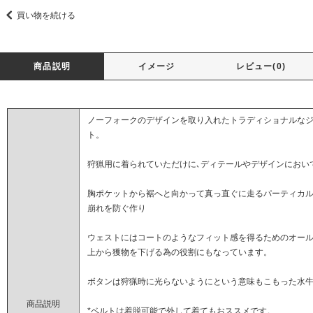
買い物を続ける
商品説明
イメージ
レビュー(0)
ノーフォークのデザインを取り入れたトラディショナルな
ト。
狩猟用に着られていただけに､ディテールやデザインにおい
胸ポケットから裾へと向かって真っ直ぐに走るパーティカル
崩れを防ぐ作り
ウェストにはコートのようなフィット感を得るためのオー
上から獲物を下げる為の役割にもなっています。
ボタンは狩猟時に光らないようにという意味もこもった水
商品説明
*ベルトは着脱可能で外して着てもおススメです。