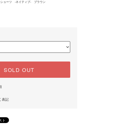
シブルショーツ -ネイティブ- ブラウン
)
SOLD OUT
細
く表記