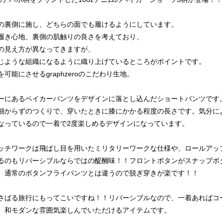
の裏側に施し、どちらの面でも履けるようにしています。
履き心地、裏側の肌触りの良さを考えており、
の見え方が異なってきますが、
じような組織になるように織り上げているところがポイントです。
可能にさせるgraphzeroのこだわり生地。
ーにあるベイカーパンツをデザインに落とし込んだショートパンツです
細からずのつくりで、穿いたときに膝にかかる程度の長さです。気分に
なっているので一着で2度楽しめるデザインになっています。
ッチワークは飛ばし目を用いたミリタリーワークな仕様や、ロールアッ
るのもリバーシブルならではの醍醐味！！フロントボタンがスナップボ
、通常のボタンフライパンツとは違うので脱ぎ穿きが楽です！！
さばる旅行にもってこいですね！！リバーシブルなので、一着あればコ
。和モダンな雰囲気楽しんでいただけるアイテムです。