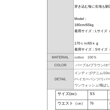
穿き込む毎に生地も馴
Model：
180cm/65kg
着用サイズ：Lサイズ
170ｃｍ/65ｋｇ
着用サイズ：Sサイズ
MATERIAL
cotton 100％
COLOR
パープル/ブラウン/ホ
インディゴ/デニム/10
DETAIL
/ベイカーパンツ/リバ
ワンウォッシュ/飛ば
サイズ
(inc)
XS
ウエスト（㎝）
76