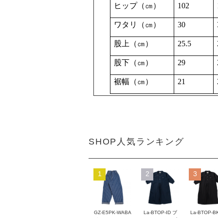
ヒップ（㎝）
102
ワタリ（㎝）
30
股上（㎝）
25.5
股下（㎝）
29
裾幅（㎝）
21
SHOP人気ランキング
1
2
3
GZ-E5PK-WABA
La-BTOP-ID ブ
La-BTOP-B