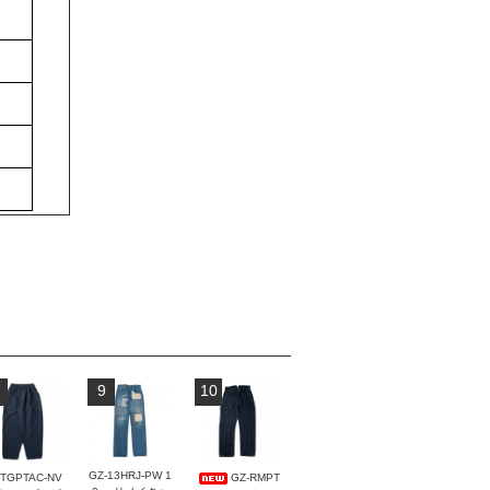
9
10
GZ-13HRJ-PW 1
-TGPTAC-NV
GZ-RMPT