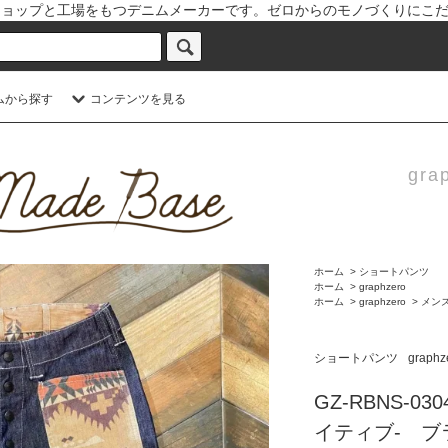
と倉敷児島本社にショップと工場をもつデニムメーカーです。ゼロからのモノづく
ムから探す
コンテンツを見る
grap
ホーム
>
ショートパンツ
ホーム
>
graphzero
ホーム
>
graphzero
>
メン
ショートパンツ
graphz
GZ-RBNS-
イティブ- ブ