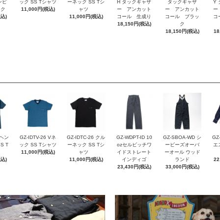
ンピ
ック SS Tシャツ
ーネック SS Tシ
H タックギャザ
タックギャザ
Y
ック
11,000円(税込)
ャツ
ー アンカット
ー アンカット
ー
税込)
11,000円(税込)
コール 生成り
コール ブラッ
コ
18,150円(税込)
ク
18,150円(税込)
18
 ヘン
GZ-IDTV-26 Vネ
GZ-IDTC-26 クル
GZ-WDPT-ID 10
GZ-SBOA-WD シ
GZ
S T
ック SS Tシャツ
ーネック SS Tシ
ozセルビッチワ
ービーズオーバ
エ
11,000円(税込)
ャツ
イドストレート
ーオール ウッド
税込)
11,000円(税込)
インディゴ
ランド
22
23,430円(税込)
33,000円(税込)