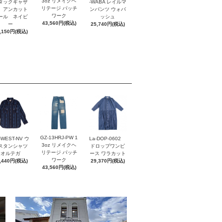
3oz リメイクヘ
 タックギャザ
-WABA レイルマ
リテージ パッチ
 アンカット
ンパンツ ウォバ
ワーク
ール ネイビ
ッシュ
43,560円(税込)
ー
25,740円(税込)
,150円(税込)
GZ-13HRJ-PW 1
-WEST-NV ウ
La-DOP-0602
3oz リメイクヘ
スタンシャツ
ドロップワンピ
リテージ パッチ
オルテガ
ース ワラカット
ワーク
,440円(税込)
29,370円(税込)
43,560円(税込)