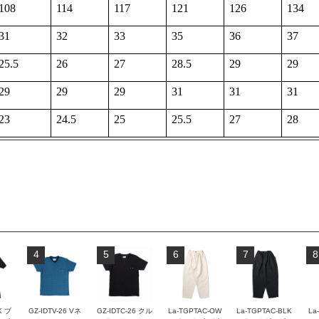
108
114
117
121
126
134
31
32
33
35
36
37
25.5
26
27
28.5
29
29
29
29
29
31
31
31
23
24.5
25
25.5
27
28
4
5
6
7
8
K ブ
GZ-IDTV-26 Vネ
GZ-IDTC-26 クル
La-TGPTAC-OW
La-TGPTAC-BLK
La