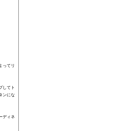
。
よってリ
プしてト
タンにな
ーディネ