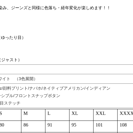
染み、ジーンズと同様に色落ち・経年変化が楽しめます！！
（ゆったり目）
（ジャスト）
ワイト （3色展開）
oz/顔料プリント/ナバホ/ネイティブアメリカン/インディアン
ーシブル/フロントスナップボタン
し目ステッチ
S
M
L
XL
XXL
XXX
80
86
91
95
101
108