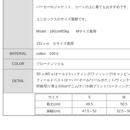
パーカーやジャケット、コートの上に着てもおすすめです
ユニセックスのサイズ展開です。
Model：180cm/65kg Mサイズ着用
151ｃｍ Ｓサイズ着用
MATERIAL
cotton 100％
COLOR
ブロークンツイル
30‘ｓ/40‘ｓ/オールド/ハンティング/フィッシング/キャンピ
フィールドベスト/オーバーオール/ツールポケット/ヴィンテー
DETAIL
狩猟/切り替え/10oz/デニム/ナバホ柄プリント/コーティング
サイズ
S
M
着丈(cm)
49.5
50.5
身幅(cm)
47.5～52
52.5～5