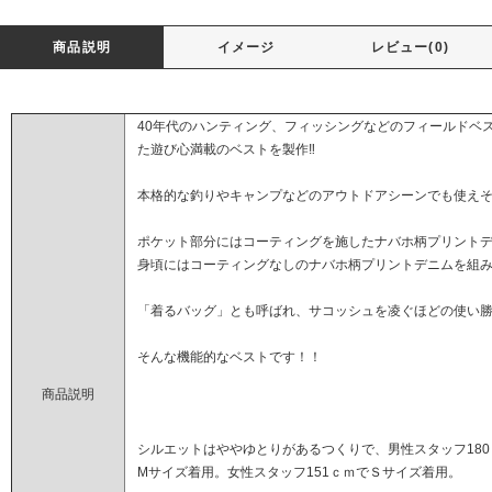
商品説明
イメージ
レビュー(0)
40年代のハンティング、フィッシングなどのフィールドベ
た遊び心満載のベストを製作‼️
本格的な釣りやキャンプなどのアウトドアシーンでも使え
ポケット部分にはコーティングを施したナバホ柄プリント
身頃にはコーティングなしのナバホ柄プリントデニムを組
「着るバッグ」とも呼ばれ、サコッシュを凌ぐほどの使い勝手
そんな機能的なベストです！！
商品説明
シルエットはややゆとりがあるつくりで、男性スタッフ180ｃ
Mサイズ着用。女性スタッフ151ｃｍでＳサイズ着用。