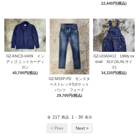
22,440円(税込)
GZ-KNCD-0409 イン
GZ-UOA0412 Utility ov
ディゴ ニットカーディ
erall SLV (3L/4Lサイ
ガン
ズ)
40,700円(税込)
34,320円(税込)
GZ-MS5P-FD モンスタ
ーストレッチ5ポケット
パンツ フェード
29,700円(税込)
217
1
30
全
商品
-
表示
< Prev
Next >